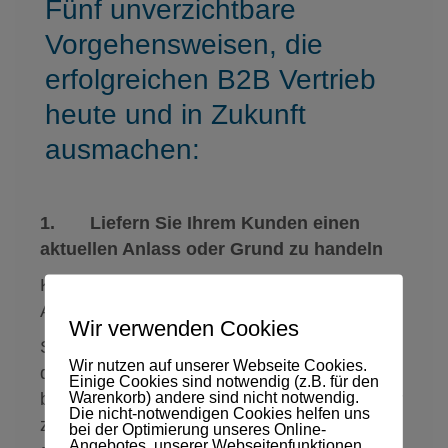
Fünf unverzichtbare
Vorgehensweisen, die
erfolgreichen B2B Vertrieb
heute und in Zukunft
ausmachen:
1. Liefern Sie Ihrem Kunden einen
aktuellen Anlass oder Grund zu handeln
Kein Mensch macht etwas ohne Grund oder
Anlass.
Wir verwenden Cookies
Sprechen Sie von Trends und Entwicklungen,
Wir nutzen auf unserer Webseite Cookies.
die durch Politik, Experten, Verbände oder
Einige Cookies sind notwendig (z.B. für den
Warenkorb) andere sind nicht notwendig.
branchennahen Märkten klar und nachfühlbar
Die nicht-notwendigen Cookies helfen uns
zu erkennen sind. Nicht Ihre Meinung ist
bei der Optimierung unseres Online-
Angebotes, unserer Webseitenfunktionen