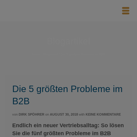
Blogartikel
Home
/
Blogartikel
/
Die 5 größten Probleme im B2B
Die 5 größten Probleme im
B2B
von
DIRK SPÖHRER
on
AUGUST 30, 2018
with
KEINE KOMMENTARE
Endlich ein neuer Vertriebsalltag: So lösen
Sie die fünf größten Probleme im B2B