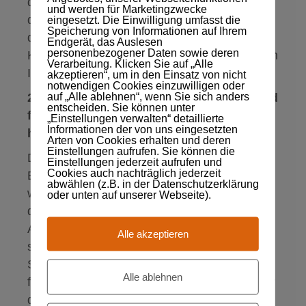
dabei entscheidend, sondern wie andere
und werden für Marketingzwecke
diese Themen einschätzen. Diskutieren Sie
eingesetzt. Die Einwilligung umfasst die
Speicherung von Informationen auf Ihrem
das Thema mit Ihren Kunden auf Augenhöhe.
Endgerät, das Auslesen
personenbezogener Daten sowie deren
Kunden lieben es, wenn sie neue Impulse von
Verarbeitung. Klicken Sie auf „Alle
Ihnen bekommen.
akzeptieren“, um in den Einsatz von nicht
notwendigen Cookies einzuwilligen oder
auf „Alle ablehnen“, wenn Sie sich anders
2. Sprechen Sie über Ihren Kunden und
entscheiden. Sie können unter
führen Sie ihn dadurch zu Ihren Stärken
„Einstellungen verwalten“ detaillierte
Informationen der von uns eingesetzten
hin
Arten von Cookies erhalten und deren
Einstellungen aufrufen. Sie können die
Die Aufgabe der Ich/Wir Position und die
Einstellungen jederzeit aufrufen und
Cookies auch nachträglich jederzeit
Einnahme der Du/Ihr Position ist wichtig,
abwählen (z.B. in der Datenschutzerklärung
wenn man Ihnen zuhören soll. Achten Sie
oder unten auf unserer Webseite).
darauf, nicht mit Ihren Stärken und
Alleinstellungsmerkmalen zu argumentieren,
Alle akzeptieren
sondern führen Sie Ihren Kunden dort hin.
Sprechen Sie nicht darüber, wie Ihr Produkt
Alle ablehnen
funktioniert, sondern was Ihr Ansprechpartner
davon hat, wenn er es richtig einsetzt. Nicht