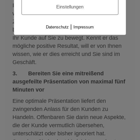
Ihr Produkt oder Unternehmen ist dabei
Einstellungen
wichtig, sondern nur das Bild einer positiven
Zukunft, die Ihrem Kunden dadurch
|
Datenschutz
Impressum
bevorsteht. Das wird dazu führen, dass sich
Ihr Kunde auf Sie zu bewegt. Kennt er das
mögliche positive Resultat, will er von Ihnen
wissen, wie er dies erreicht und Sie sind im
Geschäft.
3. Bereiten Sie eine mitreißend
ausgefeilte Präsentation von maximal fünf
Minuten vor
Eine optimale Präsentation liefert den
zwingenden Anlass für den Kunden zu
Handeln. Offenbaren Sie darin neue Aspekte,
die der Kunde vermutlich übersehen,
unterschätzt oder bisher ignoriert hat.