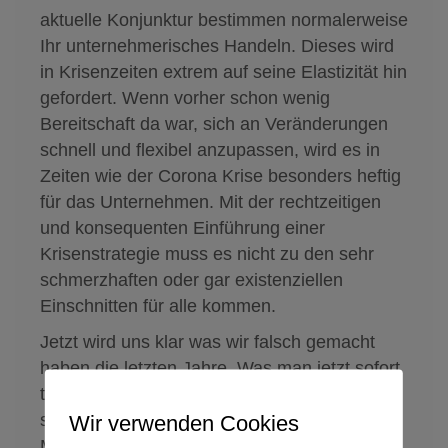
aktuelle Konjunktur bestimmen normalerweise
Ihr unternehmerisches Handeln. Dieses wird
in Krisenzeiten extrem auf seine Elastizität hin
gefordert. Wenn vorher schon wenig
Bereitschaft da war, sich an Veränderungen
schnell und flexibel anzupassen, wird es in
Zeiten wie der Corona Krise besonders heftig
für das Unternehmen. Mit der rechtzeitigen
und konsequenten Einführung einer
Krisenstrategie muss es nicht zu den sehr
schmerzhaften oder gar existenziellen
Einschnitten für alle kommen.
Jetzt wird uns klar was wir falsch gemacht
haben die letzten Jahre. Was man jetzt sofort
tun müsste und wozu wir jetzt in der Lage
sein müssten. Wenn wir 70% weniger
Wir verwenden Cookies
Missverständnisse, 50% Zeitersparnis bei