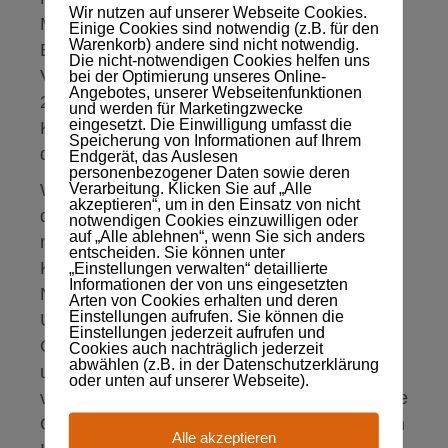
Wir nutzen auf unserer Webseite Cookies.
Meetings, 30% schnellere
Einige Cookies sind notwendig (z.B. für den
Warenkorb) andere sind nicht notwendig.
Entscheidungsfindungen und 60% weniger
Die nicht-notwendigen Cookies helfen uns
Vertriebskosten, 150% mehr Umsatz sowie
bei der Optimierung unseres Online-
Angebotes, unserer Webseitenfunktionen
250% mehr loyale Kunden hätten. Zuviel
und werden für Marketingzwecke
eingesetzt. Die Einwilligung umfasst die
Konjunktive? Vielleicht, aber Sie haben es in
Speicherung von Informationen auf Ihrem
der Hand daran etwas zu ändern.
Endgerät, das Auslesen
personenbezogener Daten sowie deren
Verarbeitung. Klicken Sie auf „Alle
Wenn Sie sich vornehmen, ab sofort an
akzeptieren“, um in den Einsatz von nicht
diesen Stellschrauben zu drehen, sind Sie
notwendigen Cookies einzuwilligen oder
auf „Alle ablehnen“, wenn Sie sich anders
nicht nur wieder schneller draußen aus der
entscheiden. Sie können unter
Krise, sondern auch gewappnet vor der
„Einstellungen verwalten“ detaillierte
Informationen der von uns eingesetzten
Nächsten. Es liegt nun an Ihnen, den
Arten von Cookies erhalten und deren
Einstellungen aufrufen. Sie können die
Unternehmenslenker, Entscheidern und
Einstellungen jederzeit aufrufen und
Genehmigungsgremien, wie schnell sie jetzt
Cookies auch nachträglich jederzeit
abwählen (z.B. in der Datenschutzerklärung
und zukünftig robuster auf solche Ereignisse
oder unten auf unserer Webseite).
vorbereitet sind. Krisen sind immer eine große
Chance, eingetretene Pfade zu verlassen, um
Alle akzeptieren