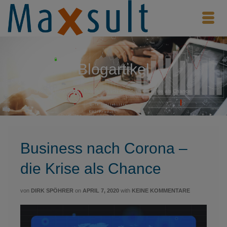
Blogartikel
Home
/
Blogartikel
/
Business nach Corona – die Krise als Chance
Business nach Corona –
die Krise als Chance
von
DIRK SPÖHRER
on
APRIL 7, 2020
with
KEINE KOMMENTARE