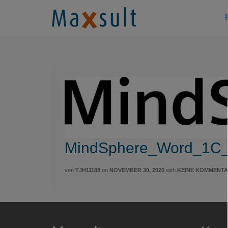
MindSphere_Word_1C_k
von
TJH11188
on
NOVEMBER 30, 2020
with
KEINE KOMMENT