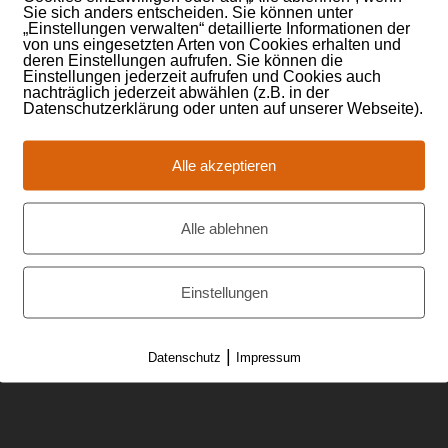
taktinformationen
Qualitätskriterie
Sie sich anders entscheiden. Sie können unter
„Einstellungen verwalten“ detaillierte Informationen der
von uns eingesetzten Arten von Cookies erhalten und
sult GmbH
Teilnahme-Zertifikate
deren Einstellungen aufrufen. Sie können die
Einstellungen jederzeit aufrufen und Cookies auch
inger Straße 13
Professionelles Equip
nachträglich jederzeit abwählen (z.B. in der
Friedrichsdorf
Datenschutzerklärung oder unten auf unserer Webseite).
Praxiserprobtes Wiss
 (0) 172 / 9721707
Seit 20 Jahren erfolgr
 (0) 6172 / 9445105
Alle akzeptieren
Kleine Lerngruppen
o@maxsult.de
Alle ablehnen
Einstellungen
schutz
|
AGBs
|
ssum
|
Datenschutz
Impressum