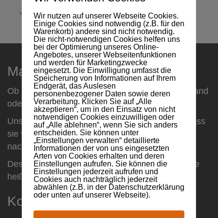
von
TJH11188
on
JANUAR 13, 2026
with
KEINE KOMMENTARE
Wir nutzen auf unserer Webseite Cookies.
Einige Cookies sind notwendig (z.B. für den
Warenkorb) andere sind nicht notwendig.
Die nicht-notwendigen Cookies helfen uns
bei der Optimierung unseres Online-
Angebotes, unserer Webseitenfunktionen
und werden für Marketingzwecke
Maxsult
eingesetzt. Die Einwilligung umfasst die
Speicherung von Informationen auf Ihrem
Endgerät, das Auslesen
Ob Firmenkunden oder Privatperson, ob Mittelstand
personenbezogener Daten sowie deren
Verarbeitung. Klicken Sie auf „Alle
oder Dax-Unternehmen ...
akzeptieren“, um in den Einsatz von nicht
notwendigen Cookies einzuwilligen oder
Unsere Kunden bestätigen uns immer wieder, dass
auf „Alle ablehnen“, wenn Sie sich anders
entscheiden. Sie können unter
sie von unserer Vorgehensweise direkt und
„Einstellungen verwalten“ detaillierte
nachhaltig profitieren.
Informationen der von uns eingesetzten
Arten von Cookies erhalten und deren
Deshalb folgen auch Sie unserer Philosophie! Sie
Einstellungen aufrufen. Sie können die
Einstellungen jederzeit aufrufen und
heißt: Machen
Cookies auch nachträglich jederzeit
abwählen (z.B. in der Datenschutzerklärung
oder unten auf unserer Webseite).
Kontaktinformationen