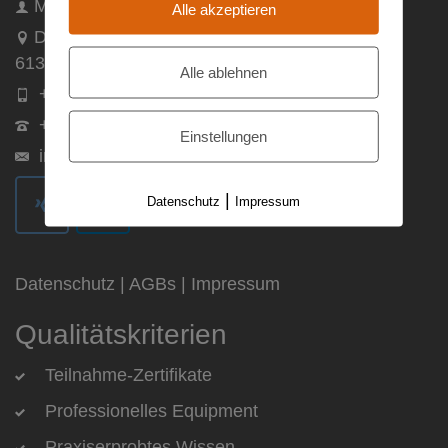
Maxsult GmbH
Alle akzeptieren
Dillinger Straße 13
61381 Friedrichsdorf
Alle ablehnen
+49 (0) 172 / 9721707
+49 (0) 6172 / 9445105
Einstellungen
info@maxsult.de
|
Datenschutz
Impressum
Datenschutz
|
AGBs
|
Impressum
Qualitätskriterien
Teilnahme-Zertifikate
Professionelles Equipment
Praxiserprobtes Wissen