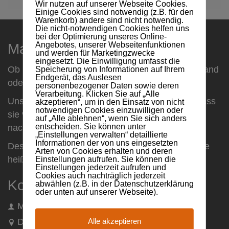
Wir nutzen auf unserer Webseite Cookies.
Einige Cookies sind notwendig (z.B. für den
Warenkorb) andere sind nicht notwendig.
Die nicht-notwendigen Cookies helfen uns
bei der Optimierung unseres Online-
Angebotes, unserer Webseitenfunktionen
Maxsult
und werden für Marketingzwecke
eingesetzt. Die Einwilligung umfasst die
Ob Firmenkunden oder Privatperson, ob Mittelstand
Speicherung von Informationen auf Ihrem
Endgerät, das Auslesen
oder Dax-Unternehmen ...
personenbezogener Daten sowie deren
Verarbeitung. Klicken Sie auf „Alle
Unsere Kunden bestätigen uns immer wieder, dass
akzeptieren“, um in den Einsatz von nicht
notwendigen Cookies einzuwilligen oder
sie von unserer Vorgehensweise direkt und
auf „Alle ablehnen“, wenn Sie sich anders
entscheiden. Sie können unter
nachhaltig profitieren.
„Einstellungen verwalten“ detaillierte
Informationen der von uns eingesetzten
Deshalb folgen auch Sie unserer Philosophie! Sie
Arten von Cookies erhalten und deren
heißt: Machen
Einstellungen aufrufen. Sie können die
Einstellungen jederzeit aufrufen und
Cookies auch nachträglich jederzeit
Kontaktinformationen
abwählen (z.B. in der Datenschutzerklärung
oder unten auf unserer Webseite).
Maxsult GmbH
Alle akzeptieren
Dillinger Straße 13