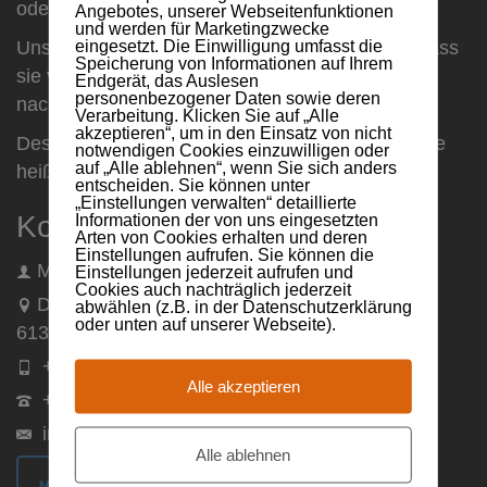
oder Dax-Unternehmen ...
Angebotes, unserer Webseitenfunktionen
und werden für Marketingzwecke
eingesetzt. Die Einwilligung umfasst die
Unsere Kunden bestätigen uns immer wieder, dass
Speicherung von Informationen auf Ihrem
sie von unserer Vorgehensweise direkt und
Endgerät, das Auslesen
personenbezogener Daten sowie deren
nachhaltig profitieren.
Verarbeitung. Klicken Sie auf „Alle
akzeptieren“, um in den Einsatz von nicht
Deshalb folgen auch Sie unserer Philosophie! Sie
notwendigen Cookies einzuwilligen oder
auf „Alle ablehnen“, wenn Sie sich anders
heißt: Machen
entscheiden. Sie können unter
„Einstellungen verwalten“ detaillierte
Kontaktinformationen
Informationen der von uns eingesetzten
Arten von Cookies erhalten und deren
Einstellungen aufrufen. Sie können die
Maxsult GmbH
Einstellungen jederzeit aufrufen und
Cookies auch nachträglich jederzeit
Dillinger Straße 13
abwählen (z.B. in der Datenschutzerklärung
oder unten auf unserer Webseite).
61381 Friedrichsdorf
+49 (0) 172 / 9721707
Alle akzeptieren
+49 (0) 6172 / 9445105
info@maxsult.de
Alle ablehnen