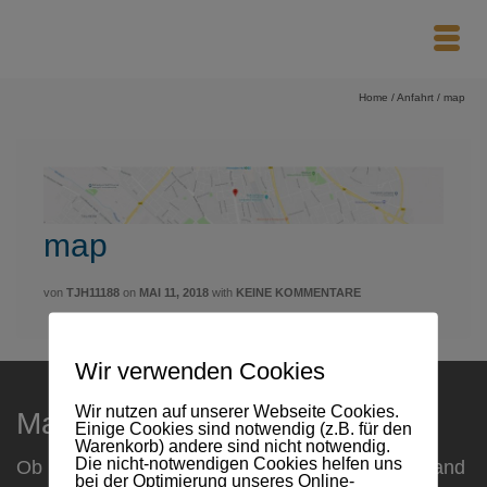
Home
/
Anfahrt
/
map
map
von
TJH11188
on
MAI 11, 2018
with
KEINE KOMMENTARE
Wir verwenden Cookies
Wir nutzen auf unserer Webseite Cookies.
Maxsult
Einige Cookies sind notwendig (z.B. für den
Warenkorb) andere sind nicht notwendig.
Die nicht-notwendigen Cookies helfen uns
Ob Firmenkunden oder Privatperson, ob Mittelstand
bei der Optimierung unseres Online-