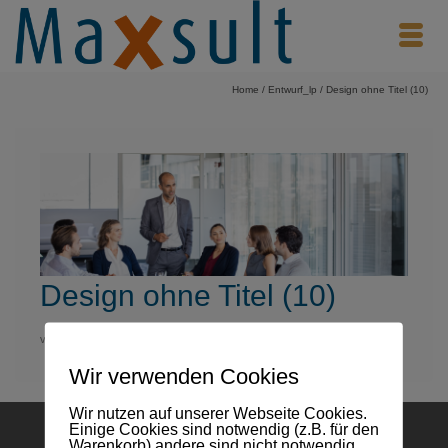
Home
/
Entwurf_lp
/
Design ohne Titel (10)
Design ohne Titel (10)
von
TJH11188
on
MAI 23, 2025
with
KEINE KOMMENTARE
Wir verwenden Cookies
Wir nutzen auf unserer Webseite Cookies.
Einige Cookies sind notwendig (z.B. für den
Warenkorb) andere sind nicht notwendig.