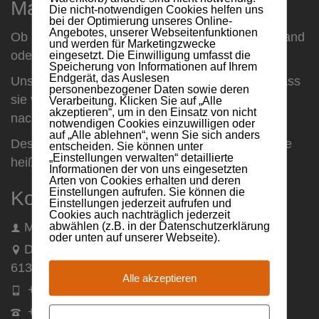
Maxsult
Die nicht-notwendigen Cookies helfen uns
bei der Optimierung unseres Online-
Angebotes, unserer Webseitenfunktionen
Ob Firmenkunden oder Privatperson, ob Mittelstand
und werden für Marketingzwecke
oder Dax-Unternehmen ...
eingesetzt. Die Einwilligung umfasst die
Speicherung von Informationen auf Ihrem
Endgerät, das Auslesen
Unsere Kunden bestätigen uns immer wieder, dass
personenbezogener Daten sowie deren
sie von unserer Vorgehensweise direkt und
Verarbeitung. Klicken Sie auf „Alle
akzeptieren“, um in den Einsatz von nicht
nachhaltig profitieren.
notwendigen Cookies einzuwilligen oder
auf „Alle ablehnen“, wenn Sie sich anders
Deshalb folgen auch Sie unserer Philosophie! Sie
entscheiden. Sie können unter
„Einstellungen verwalten“ detaillierte
heißt: Machen
Informationen der von uns eingesetzten
Arten von Cookies erhalten und deren
Einstellungen aufrufen. Sie können die
Kontaktinformationen
Einstellungen jederzeit aufrufen und
Cookies auch nachträglich jederzeit
abwählen (z.B. in der Datenschutzerklärung
Maxsult GmbH
oder unten auf unserer Webseite).
Dillinger Straße 13
61381 Friedrichsdorf
Alle akzeptieren
+49 (0) 172 / 9721707
+49 (0) 6172 / 9445105