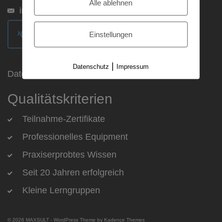
Alle ablehnen
info@maxsult.de
Einstellungen
|
Datenschutz
Impressum
Datenschutz
|
AGBs
|
Impressum
Qualitätskriterien
Teilnahme-Zertifikate
Professionelles Equipment
Praxiserprobtes Wissen
Seit 20 Jahren erfolgreich
Kleine Lerngruppen
© 2026 MAXSULT - WordPress Theme by
Kadence Themes